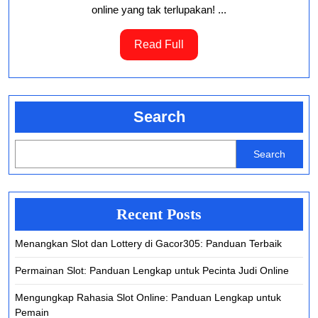
Ka
online yang tak terlupakan! ...
On
Read
Read Full
Te
Full
Search
Search
Recent Posts
Menangkan Slot dan Lottery di Gacor305: Panduan Terbaik
Permainan Slot: Panduan Lengkap untuk Pecinta Judi Online
Mengungkap Rahasia Slot Online: Panduan Lengkap untuk
Pemain