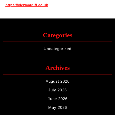
https://viewcardiff.co.uk
Categories
Uncategorized
Archives
August 2026
July 2026
June 2026
May 2026