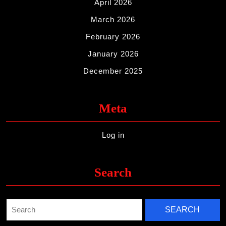
April 2026
March 2026
February 2026
January 2026
December 2025
Meta
Log in
Search
Search
for: