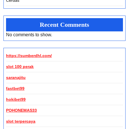
Cerdas
Recent Comments
No comments to show.
https://sumberdhl.com/
slot 100 perak
saranajitu
fastbet99
hokibet99
POHONEMAS33
slot terpercaya