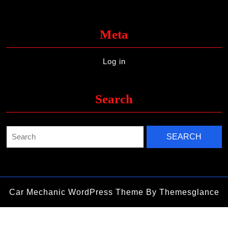
Meta
Log in
Search
Search
for:
Car Mechanic WordPress Theme
By Themesglance