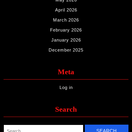
April 2026
March 2026
February 2026
January 2026
December 2025
Meta
Log in
Search
Search