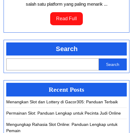
Kasino
salah satu platform yang paling menarik ...
Online
Read
Read Full
Full
Search
Search
Recent Posts
Menangkan Slot dan Lottery di Gacor305: Panduan Terbaik
Permainan Slot: Panduan Lengkap untuk Pecinta Judi Online
Mengungkap Rahasia Slot Online: Panduan Lengkap untuk
Pemain