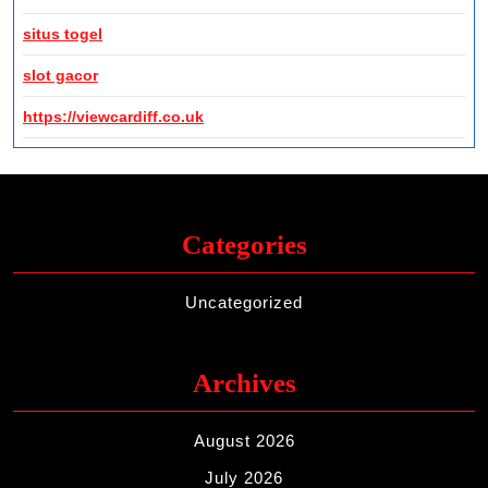
situs togel
slot gacor
https://viewcardiff.co.uk
Categories
Uncategorized
Archives
August 2026
July 2026