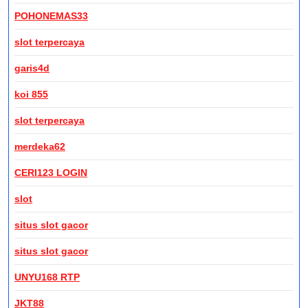
POHONEMAS33
slot terpercaya
garis4d
koi 855
slot terpercaya
merdeka62
CERI123 LOGIN
slot
situs slot gacor
situs slot gacor
UNYU168 RTP
JKT88