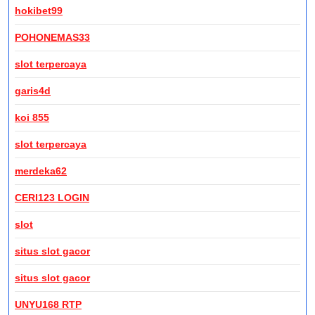
hokibet99
POHONEMAS33
slot terpercaya
garis4d
koi 855
slot terpercaya
merdeka62
CERI123 LOGIN
slot
situs slot gacor
situs slot gacor
UNYU168 RTP