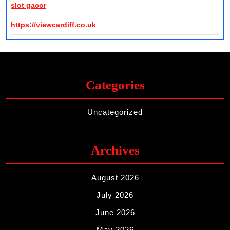
slot gacor
https://viewcardiff.co.uk
Categories
Uncategorized
Archives
August 2026
July 2026
June 2026
May 2026