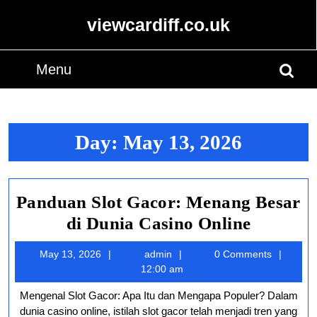
Skip
viewcardiff.co.uk
to
content
Skip
Menu
Menu
to
Search
content
for:
Day:
May 13, 2026
Panduan Slot Gacor: Menang Besar
Pandua
di Dunia Casino Online
Slot
May
admin
May 13, 2026
admin
0 Comments
Gacor:
13,
12:00 am
Menang
2026
Mengenal Slot Gacor: Apa Itu dan Mengapa Populer? Dalam
Besar
dunia casino online, istilah slot gacor telah menjadi tren yang