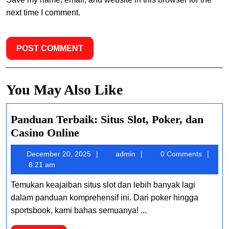
next time I comment.
You May Also Like
Panduan Terbaik: Situs Slot, Poker, dan
Panduan
Casino Online
Terbaik:
December
admin
December 20, 2025
admin
0 Comments
Situs
20,
8:21 am
Slot,
2025
Poker,
Temukan keajaiban situs slot dan lebih banyak lagi
dan
dalam panduan komprehensif ini. Dari poker hingga
Casino
sportsbook, kami bahas semuanya! ...
Online