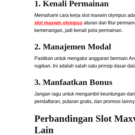
1. Kenali Permainan
Memahami cara kerja slot maxwin olympus ad
slot maxwin olympus
aturan dan fitur permai
kemenangan, jadi kenali pola permainan.
2. Manajemen Modal
Pastikan untuk mengatur anggaran bermain An
rugikan. Ini adalah salah satu prinsip dasar dal
3. Manfaatkan Bonus
Jangan ragu untuk mengambil keuntungan dari 
pendaftaran, putaran gratis, dan promosi lai
Perbandingan Slot Max
Lain