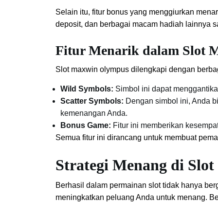
Selain itu, fitur bonus yang menggiurkan mena
deposit, dan berbagai macam hadiah lainnya s
Fitur Menarik dalam Slot
Slot maxwin olympus dilengkapi dengan berbag
Wild Symbols:
Simbol ini dapat menggantik
Scatter Symbols:
Dengan simbol ini, Anda b
kemenangan Anda.
Bonus Game:
Fitur ini memberikan kesempat
Semua fitur ini dirancang untuk membuat pemain
Strategi Menang di Sl
Berhasil dalam permainan slot tidak hanya ber
meningkatkan peluang Anda untuk menang. Ber