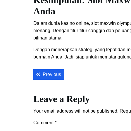
Kesimpulan: Slot Maxwi
Anda
Dalam dunia kasino online, slot maxwin olym
menang. Dengan fitur-fitur canggih dan peluan
pilihan utama.
Dengan menerapkan strategi yang tepat dan 
bermain Anda. Jadi, siap untuk memutar gulu
Post
Previous post:
Previous
navigation
Leave a Reply
Your email address will not be published.
Requi
Comment
*