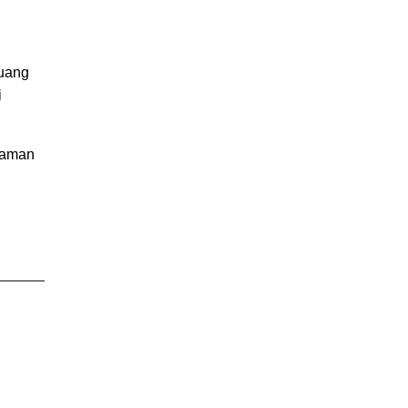
luang
i
laman