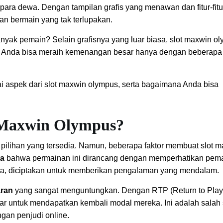
 para dewa. Dengan tampilan grafis yang menawan dan fitur-fitu
n bermain yang tak terlupakan.
anyak pemain? Selain grafisnya yang luar biasa, slot maxwin o
. Anda bisa meraih kemenangan besar hanya dengan beberapa 
gai aspek dari slot maxwin olympus, serta bagaimana Anda bisa
 Maxwin Olympus?
k pilihan yang tersedia. Namun, beberapa faktor membuat slot 
ta
bahwa permainan ini dirancang dengan memperhatikan pema
ara, diciptakan untuk memberikan pengalaman yang mendalam.
aran
yang sangat menguntungkan. Dengan RTP (Return to Play
sar untuk mendapatkan kembali modal mereka. Ini adalah salah 
ngan penjudi online.