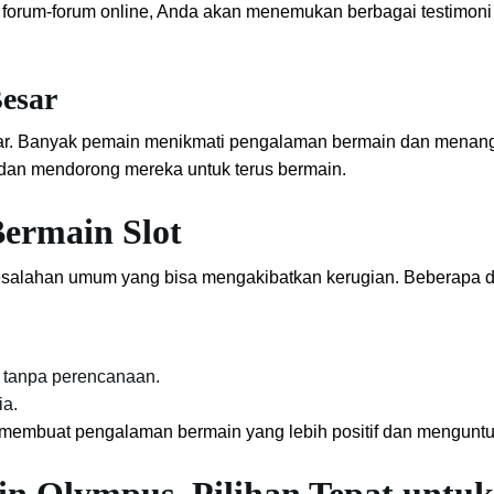
 forum-forum online, Anda akan menemukan berbagai testimoni p
esar
r. Banyak pemain menikmati pengalaman bermain dan menang
 dan mendorong mereka untuk terus bermain.
ermain Slot
esalahan umum yang bisa mengakibatkan kerugian. Beberapa d
i tanpa perencanaan.
ia.
 membuat pengalaman bermain yang lebih positif dan mengunt