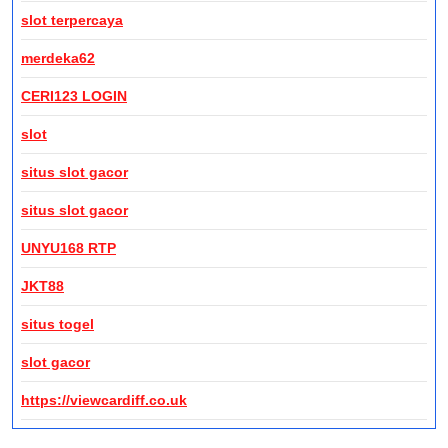
slot terpercaya
merdeka62
CERI123 LOGIN
slot
situs slot gacor
situs slot gacor
UNYU168 RTP
JKT88
situs togel
slot gacor
https://viewcardiff.co.uk