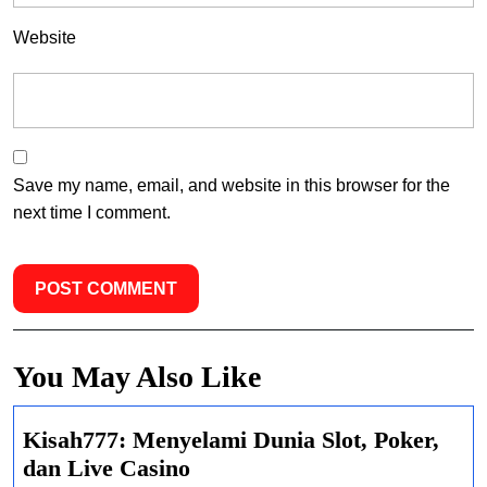
Website
Save my name, email, and website in this browser for the
next time I comment.
You May Also Like
Kisah777: Menyelami Dunia Slot, Poker,
Kisah777:
dan Live Casino