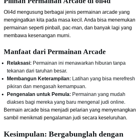
Pilihan Permainan Arcade di oli4d
Oli4d mengusung berbagai jenis permainan arcade yang
mengingatkan kita pada masa kecil. Anda bisa menemukan
permainan seperti pinball, pac-man, dan banyak lagi yang
membawa kesenangan murni.
Manfaat dari Permainan Arcade
Relaksasi:
Permainan ini menawarkan hiburan tanpa
tekanan dari taruhan besar.
Membangun Keterampilan:
Latihan yang bisa merefresh
pikiran dan mengasah kemampuan.
Pengenalan untuk Pemula:
Permainan yang mudah
diakses bagi mereka yang baru mengenal judi online.
Bermain arcade bisa menjadi pelarian yang menyenangkan
sambil menikmati pengalaman judi secara keseluruhan.
Kesimpulan: Bergabunglah dengan