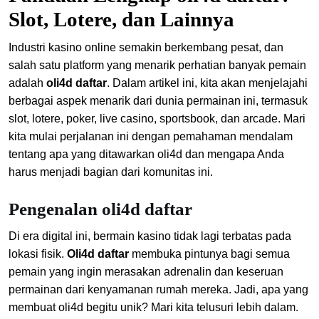
Slot, Lotere, dan Lainnya
Industri kasino online semakin berkembang pesat, dan
salah satu platform yang menarik perhatian banyak pemain
adalah
oli4d daftar
. Dalam artikel ini, kita akan menjelajahi
berbagai aspek menarik dari dunia permainan ini, termasuk
slot, lotere, poker, live casino, sportsbook, dan arcade. Mari
kita mulai perjalanan ini dengan pemahaman mendalam
tentang apa yang ditawarkan oli4d dan mengapa Anda
harus menjadi bagian dari komunitas ini.
Pengenalan oli4d daftar
Di era digital ini, bermain kasino tidak lagi terbatas pada
lokasi fisik.
Oli4d daftar
membuka pintunya bagi semua
pemain yang ingin merasakan adrenalin dan keseruan
permainan dari kenyamanan rumah mereka. Jadi, apa yang
membuat oli4d begitu unik? Mari kita telusuri lebih dalam.