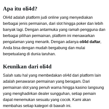
Apa itu oli4d?
Oli4d adalah platform judi online yang menyediakan
berbagai jenis permainan, dari slot hingga poker dan lebih
banyak lagi. Dengan antarmuka yang ramah pengguna dan
berbagai pilihan permainan, platform ini menawarkan
pengalaman yang menarik. Dengan adanya
oli4d daftar
,
Anda bisa dengan mudah bergabung dan mulai
berpetualang di dunia taruhan.
Keunikan dari oli4d
Salah satu hal yang membedakan oli4d dari platform lain
adalah penawaran permainan yang beragam. Dari
permainan slot yang penuh warna hingga kasino langsung
yang menghadirkan dealer sungguhan, setiap pemain
dapat menemukan sesuatu yang cocok. Kami akan
membahas setiap kategori di bawah ini.