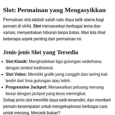
Slot: Permainan yang Mengasyikkan
Permainan slot adalah salah satu daya tarik utama bagi
pemain di oli4d.
Slot
menawarkan berbagai tema dan
variasi, menyediakan hiburan tanpa batas. Mari kita lihat
beberapa aspek penting dari permainan ini.
Jenis-jenis Slot yang Tersedia
Slot Klasik:
Menghadirkan tiga gulungan sederhana
dengan simbol tradisional.
Slot Video:
Memiliki grafik yang canggih dan sering kali
terdiri dari lima gulungan atau lebih.
Progressive Jackpot:
Menawarkan peluang menang
besar dengan jackpot yang terus meningkat.
Setiap jenis slot memiliki daya tarik tersendiri, dan memberi
pemain kesempatan untuk mengeksplorasi berbagai cara
untuk menang. Menarik bukan?