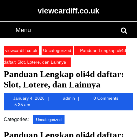
Skip
viewcardiff.co.uk
to
content
Skip
Menu
Menu
to
Search
content
for:
viewcardiff.co.uk
Uncategorized
Panduan Lengkap oli4d
daftar: Slot, Lotere, dan Lainnya
Panduan Lengkap oli4d daftar:
Slot, Lotere, dan Lainnya
January
admin
January 4, 2026
admin
0 Comments
4,
5:35 am
2026
Categories:
Uncategorized
Panduan Lengkap oli4d daftar: