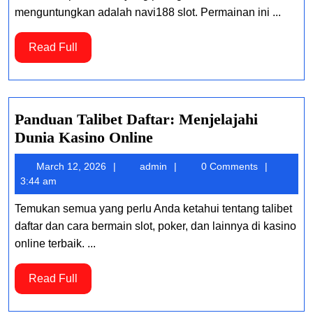
Strategi
menguntungkan adalah navi188 slot. Permainan ini ...
Terbaik
Read
Read Full
Full
Panduan Talibet Daftar: Menjelajahi
Panduan
Dunia Kasino Online
Talibet
March
admin
March 12, 2026
admin
0 Comments
Daftar:
12,
3:44 am
Menjelajahi
2026
Dunia
Temukan semua yang perlu Anda ketahui tentang talibet
Kasino
daftar dan cara bermain slot, poker, dan lainnya di kasino
Online
online terbaik. ...
Read
Read Full
Full