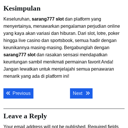
Kesimpulan
Keseluruhan,
sarang777 slot
dan platform yang
menyertainya, menawarkan pengalaman perjudian online
yang kaya akan variasi dan hiburan. Dari slot, lotre, poker
hingga live casino dan sportsbook, semua hadir dengan
keunikannya masing-masing. Bergabunglah dengan
sarang777 slot
dan rasakan sensasi mendapatkan
keuntungan sambil menikmati permainan favorit Anda!
Jangan lewatkan untuk menjelajahi semua penawaran
menarik yang ada di platform ini!
Post
Previous post:
Next post:
Previous
Next
navigation
Leave a Reply
Your email address will not be published.
Required fields