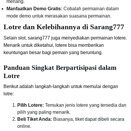
menang.
Manfaatkan Demo Gratis:
Cobalah permainan dalam
mode demo untuk merasakan suasana permainan.
Lotre dan Kelebihannya di Sarang777
Selain slot, sarang777 juga menyediakan permainan lotere.
Menarik untuk diketahui, lotere bisa memberikan
keuntungan besar bagi pemain yang beruntung.
Panduan Singkat Berpartisipasi dalam
Lotre
Berikut adalah langkah-langkah untuk memulai dengan
lotre:
Pilih Lotere:
Temukan jenis lotere yang tersedia dan
pilih yang paling menarik.
Beli Tiket Anda:
Biasanya, tiket dapat dibeli secara
online.