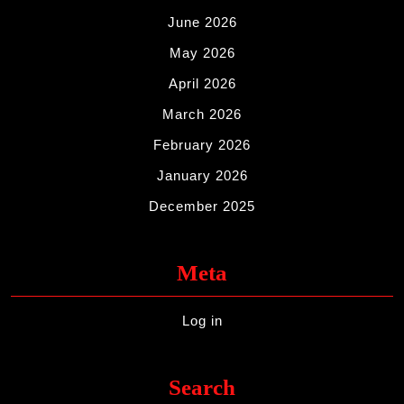
June 2026
May 2026
April 2026
March 2026
February 2026
January 2026
December 2025
Meta
Log in
Search