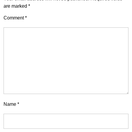
are marked
*
Comment
*
Name
*