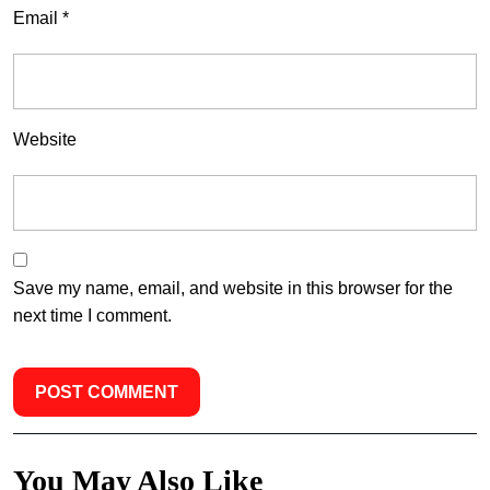
Email
*
Website
Save my name, email, and website in this browser for the
next time I comment.
You May Also Like