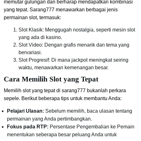
memutar gulungan dan berharap mendapatkan kombinasi
yang tepat. Sarang777 menawarkan berbagai jenis
permainan slot, termasuk:
Slot Klasik: Menggugah nostalgia, seperti mesin slot
yang ada di kasino.
Slot Video: Dengan grafis menarik dan tema yang
bervariasi.
Slot Progresif: Di mana jackpot meningkat seiring
waktu, menawarkan kemenangan besar.
Cara Memilih Slot yang Tepat
Memilih slot yang tepat di sarang777 bukanlah perkara
sepele. Berikut beberapa tips untuk membantu Anda:
Pelajari Ulasan:
Sebelum memilih, baca ulasan tentang
permainan yang Anda pertimbangkan.
Fokus pada RTP:
Persentase Pengembalian ke Pemain
menentukan seberapa besar peluang Anda untuk