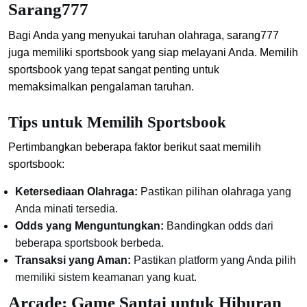
Sarang777
Bagi Anda yang menyukai taruhan olahraga, sarang777
juga memiliki sportsbook yang siap melayani Anda. Memilih
sportsbook yang tepat sangat penting untuk
memaksimalkan pengalaman taruhan.
Tips untuk Memilih Sportsbook
Pertimbangkan beberapa faktor berikut saat memilih
sportsbook:
Ketersediaan Olahraga:
Pastikan pilihan olahraga yang
Anda minati tersedia.
Odds yang Menguntungkan:
Bandingkan odds dari
beberapa sportsbook berbeda.
Transaksi yang Aman:
Pastikan platform yang Anda pilih
memiliki sistem keamanan yang kuat.
Arcade: Game Santai untuk Hiburan