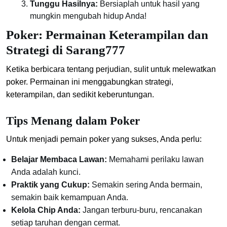
Tunggu Hasilnya:
Bersiaplah untuk hasil yang
mungkin mengubah hidup Anda!
Poker: Permainan Keterampilan dan
Strategi di Sarang777
Ketika berbicara tentang perjudian, sulit untuk melewatkan
poker. Permainan ini menggabungkan strategi,
keterampilan, dan sedikit keberuntungan.
Tips Menang dalam Poker
Untuk menjadi pemain poker yang sukses, Anda perlu:
Belajar Membaca Lawan:
Memahami perilaku lawan
Anda adalah kunci.
Praktik yang Cukup:
Semakin sering Anda bermain,
semakin baik kemampuan Anda.
Kelola Chip Anda:
Jangan terburu-buru, rencanakan
setiap taruhan dengan cermat.