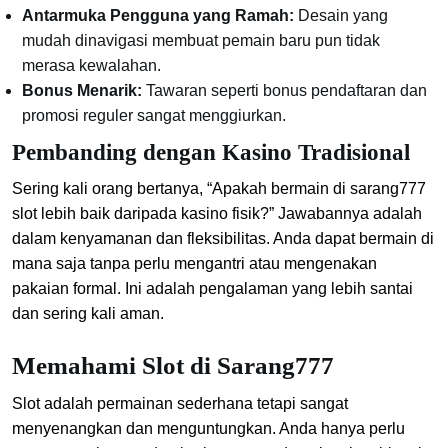
Antarmuka Pengguna yang Ramah:
Desain yang
mudah dinavigasi membuat pemain baru pun tidak
merasa kewalahan.
Bonus Menarik:
Tawaran seperti bonus pendaftaran dan
promosi reguler sangat menggiurkan.
Pembanding dengan Kasino Tradisional
Sering kali orang bertanya, “Apakah bermain di sarang777
slot lebih baik daripada kasino fisik?” Jawabannya adalah
dalam kenyamanan dan fleksibilitas. Anda dapat bermain di
mana saja tanpa perlu mengantri atau mengenakan
pakaian formal. Ini adalah pengalaman yang lebih santai
dan sering kali aman.
Memahami Slot di Sarang777
Slot adalah permainan sederhana tetapi sangat
menyenangkan dan menguntungkan. Anda hanya perlu