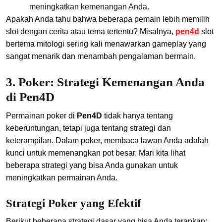
meningkatkan kemenangan Anda.
Apakah Anda tahu bahwa beberapa pemain lebih memilih
slot dengan cerita atau tema tertentu? Misalnya,
pen4d
slot
bertema mitologi sering kali menawarkan gameplay yang
sangat menarik dan menambah pengalaman bermain.
3. Poker: Strategi Kemenangan Anda
di Pen4D
Permainan poker di
Pen4D
tidak hanya tentang
keberuntungan, tetapi juga tentang strategi dan
keterampilan. Dalam poker, membaca lawan Anda adalah
kunci untuk memenangkan pot besar. Mari kita lihat
beberapa strategi yang bisa Anda gunakan untuk
meningkatkan permainan Anda.
Strategi Poker yang Efektif
Berikut beberapa strategi dasar yang bisa Anda terapkan: