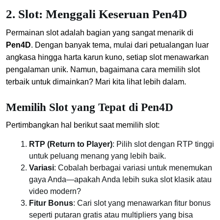
2. Slot: Menggali Keseruan Pen4D
Permainan slot adalah bagian yang sangat menarik di
Pen4D
. Dengan banyak tema, mulai dari petualangan luar
angkasa hingga harta karun kuno, setiap slot menawarkan
pengalaman unik. Namun, bagaimana cara memilih slot
terbaik untuk dimainkan? Mari kita lihat lebih dalam.
Memilih Slot yang Tepat di Pen4D
Pertimbangkan hal berikut saat memilih slot:
RTP (Return to Player)
: Pilih slot dengan RTP tinggi
untuk peluang menang yang lebih baik.
Variasi
: Cobalah berbagai variasi untuk menemukan
gaya Anda—apakah Anda lebih suka slot klasik atau
video modern?
Fitur Bonus
: Cari slot yang menawarkan fitur bonus
seperti putaran gratis atau multipliers yang bisa