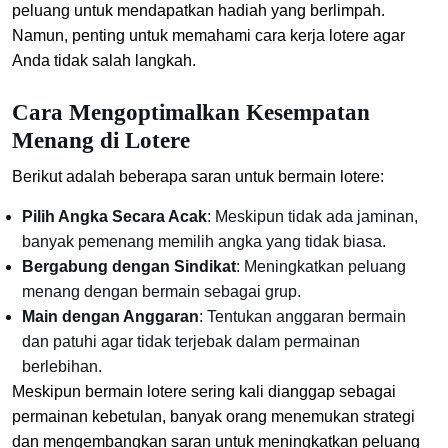
peluang untuk mendapatkan hadiah yang berlimpah.
Namun, penting untuk memahami cara kerja lotere agar
Anda tidak salah langkah.
Cara Mengoptimalkan Kesempatan
Menang di Lotere
Berikut adalah beberapa saran untuk bermain lotere:
Pilih Angka Secara Acak
: Meskipun tidak ada jaminan,
banyak pemenang memilih angka yang tidak biasa.
Bergabung dengan Sindikat
: Meningkatkan peluang
menang dengan bermain sebagai grup.
Main dengan Anggaran
: Tentukan anggaran bermain
dan patuhi agar tidak terjebak dalam permainan
berlebihan.
Meskipun bermain lotere sering kali dianggap sebagai
permainan kebetulan, banyak orang menemukan strategi
dan mengembangkan saran untuk meningkatkan peluang