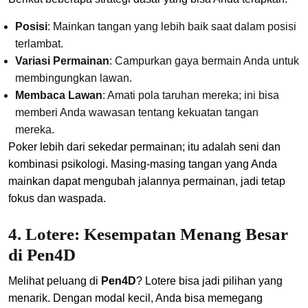
Posisi
: Mainkan tangan yang lebih baik saat dalam posisi
terlambat.
Variasi Permainan
: Campurkan gaya bermain Anda untuk
membingungkan lawan.
Membaca Lawan
: Amati pola taruhan mereka; ini bisa
memberi Anda wawasan tentang kekuatan tangan
mereka.
Poker lebih dari sekedar permainan; itu adalah seni dan
kombinasi psikologi. Masing-masing tangan yang Anda
mainkan dapat mengubah jalannya permainan, jadi tetap
fokus dan waspada.
4. Lotere: Kesempatan Menang Besar
di Pen4D
Melihat peluang di
Pen4D
? Lotere bisa jadi pilihan yang
menarik. Dengan modal kecil, Anda bisa memegang