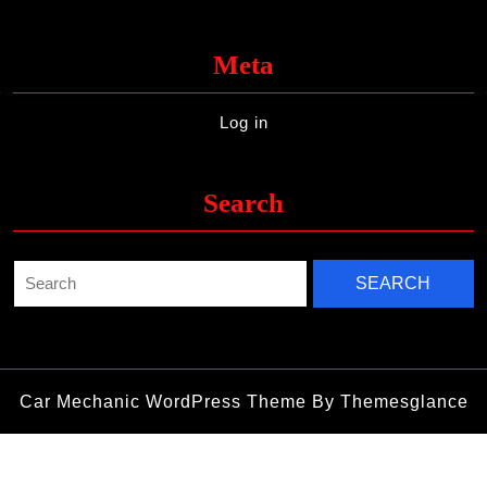
Meta
Log in
Search
Search
for:
Car Mechanic WordPress Theme
By Themesglance