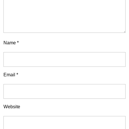
Name
*
Email
*
Website