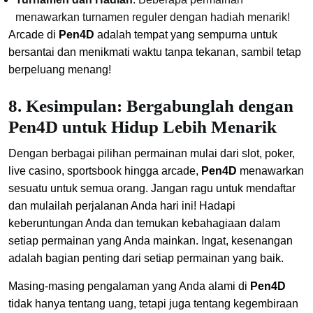
menawarkan turnamen reguler dengan hadiah menarik!
Arcade di
Pen4D
adalah tempat yang sempurna untuk
bersantai dan menikmati waktu tanpa tekanan, sambil tetap
berpeluang menang!
8. Kesimpulan: Bergabunglah dengan
Pen4D untuk Hidup Lebih Menarik
Dengan berbagai pilihan permainan mulai dari slot, poker,
live casino, sportsbook hingga arcade,
Pen4D
menawarkan
sesuatu untuk semua orang. Jangan ragu untuk mendaftar
dan mulailah perjalanan Anda hari ini! Hadapi
keberuntungan Anda dan temukan kebahagiaan dalam
setiap permainan yang Anda mainkan. Ingat, kesenangan
adalah bagian penting dari setiap permainan yang baik.
Masing-masing pengalaman yang Anda alami di
Pen4D
tidak hanya tentang uang, tetapi juga tentang kegembiraan