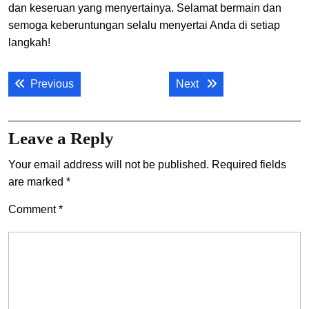
dan keseruan yang menyertainya. Selamat bermain dan
semoga keberuntungan selalu menyertai Anda di setiap
langkah!
Post
Previous post:
Next post:
Previous
Next
navigation
Leave a Reply
Your email address will not be published.
Required fields
are marked
*
Comment
*