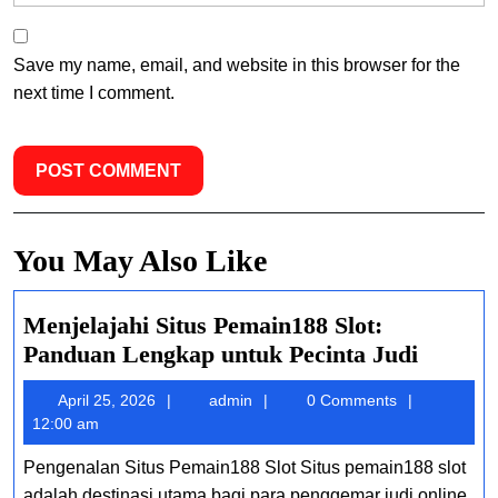
Save my name, email, and website in this browser for the
next time I comment.
You May Also Like
Menjelajahi Situs Pemain188 Slot:
Menjela
Panduan Lengkap untuk Pecinta Judi
Situs
April
admin
April 25, 2026
admin
0 Comments
Pemain
25,
12:00 am
Slot:
2026
Pandua
Pengenalan Situs Pemain188 Slot Situs pemain188 slot
Lengka
adalah destinasi utama bagi para penggemar judi online