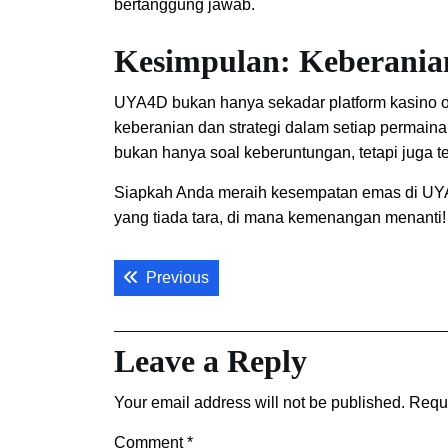
bertanggung jawab.
Kesimpulan: Keberani
UYA4D bukan hanya sekadar platform kasino o
keberanian dan strategi dalam setiap permainan
bukan hanya soal keberuntungan, tetapi juga t
Siapkah Anda meraih kesempatan emas di UYA
yang tiada tara, di mana kemenangan menanti!
Post
Previous post:
Previous
navigation
Leave a Reply
Your email address will not be published.
Requi
Comment
*