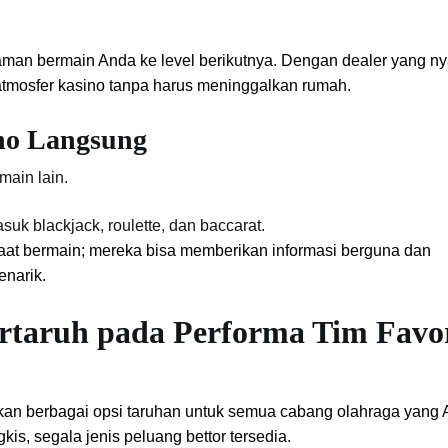
n bermain Anda ke level berikutnya. Dengan dealer yang ny
atmosfer kasino tanpa harus meninggalkan rumah.
no Langsung
main lain.
suk blackjack, roulette, dan baccarat.
aat bermain; mereka bisa memberikan informasi berguna dan
narik.
rtaruh pada Performa Tim Favor
an berbagai opsi taruhan untuk semua cabang olahraga yang
gkis, segala jenis peluang bettor tersedia.