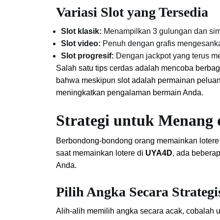
Variasi Slot yang Tersedia
Slot klasik:
Menampilkan 3 gulungan dan simb
Slot video:
Penuh dengan grafis mengesankan
Slot progresif:
Dengan jackpot yang terus m
Salah satu tips cerdas adalah mencoba berbag
bahwa meskipun slot adalah permainan peluan
meningkatkan pengalaman bermain Anda.
Strategi untuk Menang
Berbondong-bondong orang memainkan lotere s
saat memainkan lotere di
UYA4D
, ada bebera
Anda.
Pilih Angka Secara Strategi
Alih-alih memilih angka secara acak, cobalah 