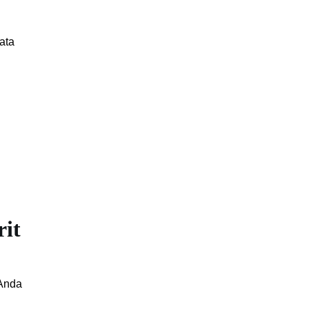
ata
it
 Anda