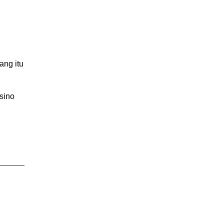
ang itu
sino