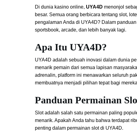
Di dunia kasino online,
UYA4D
menonjol sebag
besar. Semua orang berbicara tentang slot, lo
pengalaman Anda di UYA4D? Dalam panduan ini
sportsbook, arcade, dan lebih banyak lagi.
Apa Itu UYA4D?
UYA4D adalah sebuah inovasi dalam dunia per
menarik pemain dari semua lapisan masyaraka
adrenalin, platform ini menawarkan seluruh 
membuatnya menjadi pilihan tepat bagi mereka 
Panduan Permainan Sl
Slot adalah salah satu permainan paling popul
menarik. Apakah Anda tahu bahwa terdapat ribua
penting dalam permainan slot di UYA4D.