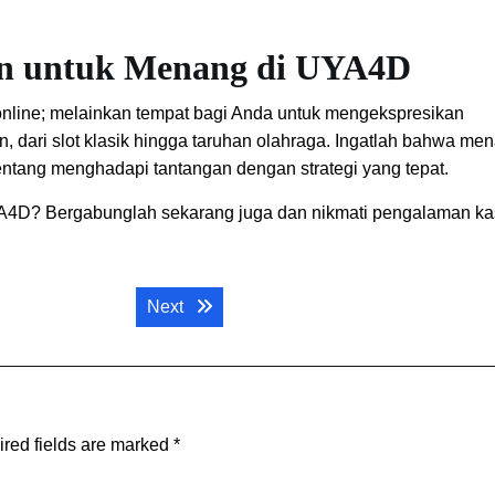
an untuk Menang di UYA4D
nline; melainkan tempat bagi Anda untuk mengekspresikan
, dari slot klasik hingga taruhan olahraga. Ingatlah bahwa men
entang menghadapi tantangan dengan strategi yang tepat.
4D? Bergabunglah sekarang juga dan nikmati pengalaman ka
Next post:
Next
red fields are marked
*