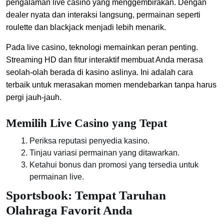
pengalaman live casino yang menggembirakan. Dengan
dealer nyata dan interaksi langsung, permainan seperti
roulette dan blackjack menjadi lebih menarik.
Pada live casino, teknologi memainkan peran penting.
Streaming HD dan fitur interaktif membuat Anda merasa
seolah-olah berada di kasino aslinya. Ini adalah cara
terbaik untuk merasakan momen mendebarkan tanpa harus
pergi jauh-jauh.
Memilih Live Casino yang Tepat
Periksa reputasi penyedia kasino.
Tinjau variasi permainan yang ditawarkan.
Ketahui bonus dan promosi yang tersedia untuk
permainan live.
Sportsbook: Tempat Taruhan
Olahraga Favorit Anda