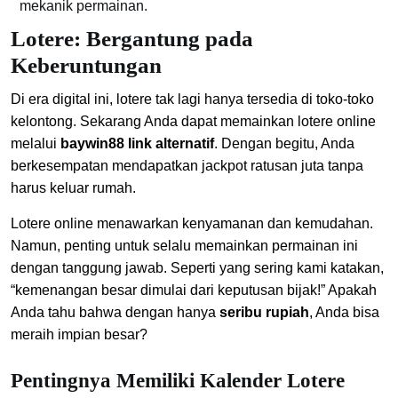
mekanik permainan.
Lotere: Bergantung pada
Keberuntungan
Di era digital ini, lotere tak lagi hanya tersedia di toko-toko
kelontong. Sekarang Anda dapat memainkan lotere online
melalui
baywin88 link alternatif
. Dengan begitu, Anda
berkesempatan mendapatkan jackpot ratusan juta tanpa
harus keluar rumah.
Lotere online menawarkan kenyamanan dan kemudahan.
Namun, penting untuk selalu memainkan permainan ini
dengan tanggung jawab. Seperti yang sering kami katakan,
“kemenangan besar dimulai dari keputusan bijak!” Apakah
Anda tahu bahwa dengan hanya
seribu rupiah
, Anda bisa
meraih impian besar?
Pentingnya Memiliki Kalender Lotere