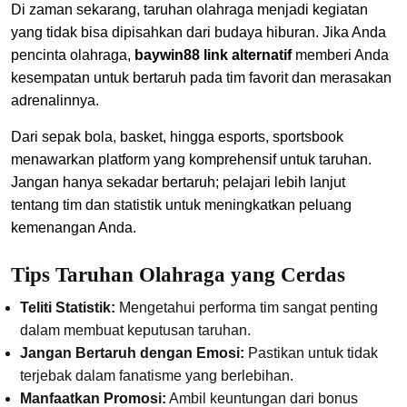
Di zaman sekarang, taruhan olahraga menjadi kegiatan
yang tidak bisa dipisahkan dari budaya hiburan. Jika Anda
pencinta olahraga,
baywin88 link alternatif
memberi Anda
kesempatan untuk bertaruh pada tim favorit dan merasakan
adrenalinnya.
Dari sepak bola, basket, hingga esports, sportsbook
menawarkan platform yang komprehensif untuk taruhan.
Jangan hanya sekadar bertaruh; pelajari lebih lanjut
tentang tim dan statistik untuk meningkatkan peluang
kemenangan Anda.
Tips Taruhan Olahraga yang Cerdas
Teliti Statistik:
Mengetahui performa tim sangat penting
dalam membuat keputusan taruhan.
Jangan Bertaruh dengan Emosi:
Pastikan untuk tidak
terjebak dalam fanatisme yang berlebihan.
Manfaatkan Promosi:
Ambil keuntungan dari bonus