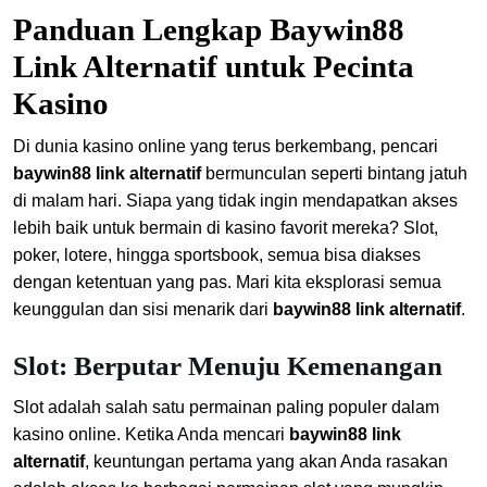
Panduan Lengkap Baywin88
Link Alternatif untuk Pecinta
Kasino
Di dunia kasino online yang terus berkembang, pencari
baywin88 link alternatif
bermunculan seperti bintang jatuh
di malam hari. Siapa yang tidak ingin mendapatkan akses
lebih baik untuk bermain di kasino favorit mereka? Slot,
poker, lotere, hingga sportsbook, semua bisa diakses
dengan ketentuan yang pas. Mari kita eksplorasi semua
keunggulan dan sisi menarik dari
baywin88 link alternatif
.
Slot: Berputar Menuju Kemenangan
Slot adalah salah satu permainan paling populer dalam
kasino online. Ketika Anda mencari
baywin88 link
alternatif
, keuntungan pertama yang akan Anda rasakan