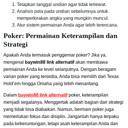
Tetapkan tanggal undian agar tidak terlewat.
Analisis pola pada undian sebelumnya untuk
memperkirakan angka yang mungkin muncul.
Atur sistem permainan Anda agar lebih terencana.
Poker: Permainan Keterampilan dan
Strategi
Apakah Anda termasuk penggemar poker? Jika ya,
mengenal
baywin88 link alternatif
akan membawa
permainan Anda ke level selanjutnya. Dengan beragam
varian poker yang tersedia, Anda bisa memilih dari Texas
Hold’em hingga Omaha yang lebih menantang.
Dalam
baywin88 link alternatif
poker, keterampilan
menjadi segalanya. Menggertak adalah bagian dari strategi
yang tidak bisa diabaikan. Namun, bermain poker juga
memerlukan fokus dan disiplin. Janganlah hanya terpaku
pada keberuntungan, tetapi asah keterampilan Anda dan