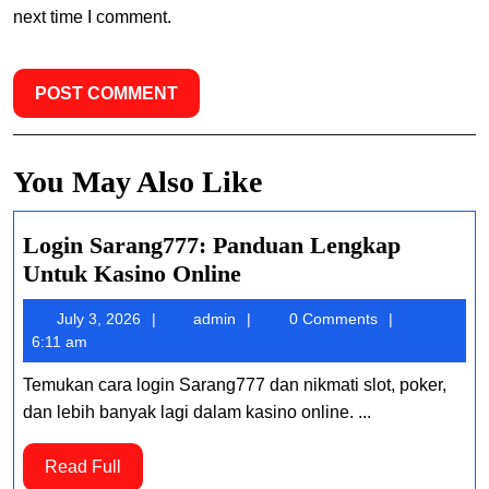
next time I comment.
You May Also Like
Login Sarang777: Panduan Lengkap
Login
Untuk Kasino Online
Sarang777:
July
admin
July 3, 2026
admin
0 Comments
Panduan
3,
6:11 am
Lengkap
2026
Untuk
Temukan cara login Sarang777 dan nikmati slot, poker,
Kasino
dan lebih banyak lagi dalam kasino online. ...
Online
Read
Read Full