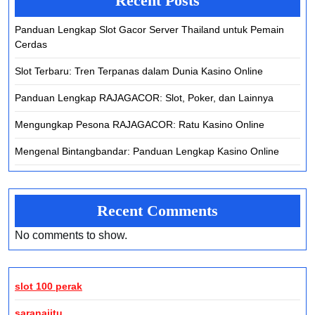
Recent Posts
Panduan Lengkap Slot Gacor Server Thailand untuk Pemain
Cerdas
Slot Terbaru: Tren Terpanas dalam Dunia Kasino Online
Panduan Lengkap RAJAGACOR: Slot, Poker, dan Lainnya
Mengungkap Pesona RAJAGACOR: Ratu Kasino Online
Mengenal Bintangbandar: Panduan Lengkap Kasino Online
Recent Comments
No comments to show.
slot 100 perak
saranajitu