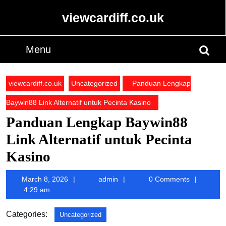
Skip
viewcardiff.co.uk
to
content
Skip
Menu
Menu
to
Search
content
for:
viewcardiff.co.uk
Uncategorized
Panduan Lengkap
Baywin88 Link Alternatif untuk Pecinta Kasino
Panduan Lengkap Baywin88
Link Alternatif untuk Pecinta
Kasino
March
admin
March 8, 2026
admin
0 Comments
8,
4:29 am
2026
Categories:
Uncategorized