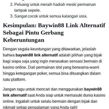
Peluang untuk meraih hadiah meski permainan
tampak sepele.
Sangat cocok untuk semua kalangan usia.
Kesimpulan: Baywin88 Link Alternatif
Sebagai Pintu Gerbang
Keberuntungan
Dengan segala keuntungan yang ditawarkan, jelaslah
bahwa
baywin88 link alternatif
adalah pilihan yang bijak
bagi siapa saja yang ingin merasakan sensasi bermain di
kasino online. Dari permainan slot yang berwarna-warni
hingga ketegangan poker, semua bisa dituangkan dalam
satu platform.
Jangan ragu untuk mencari dan menggunakan
baywin88
link alternatif
saat Anda siap untuk memasuki dunia kasino
online. Ingatlah untuk selalu bermain dengan bijak dan
nikmati setiap pengalaman yang Anda raih!