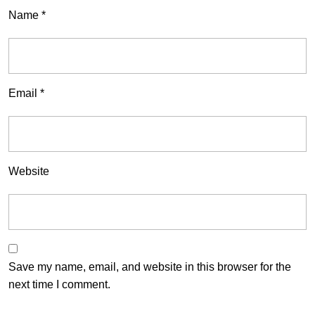
Name
*
Email
*
Website
Save my name, email, and website in this browser for the
next time I comment.