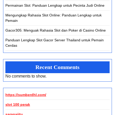
Permainan Slot: Panduan Lengkap untuk Pecinta Judi Online
Mengungkap Rahasia Slot Online: Panduan Lengkap untuk
Pemain
Gacor305: Menguak Rahasia Slot dan Poker di Casino Online
Panduan Lengkap Slot Gacor Server Thailand untuk Pemain
Cerdas
Recent Comments
No comments to show.
https://sumberdhl.com/
slot 100 perak
saranajitu