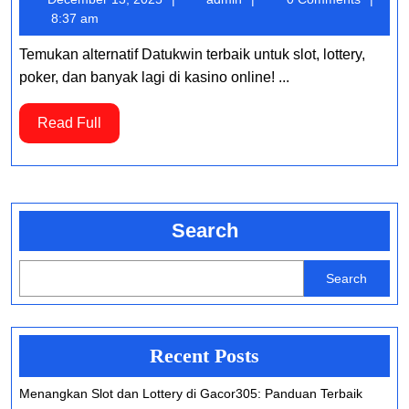
Menyelami
13,
8:37 am
Dunia
2025
Kasino
Temukan alternatif Datukwin terbaik untuk slot, lottery,
Online
poker, dan banyak lagi di kasino online! ...
Read
Read Full
Full
Search
Search
Recent Posts
Menangkan Slot dan Lottery di Gacor305: Panduan Terbaik