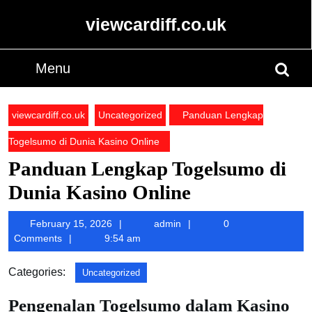
Skip
viewcardiff.co.uk
to
content
Skip
Menu
Menu
to
Search
content
for:
viewcardiff.co.uk
Uncategorized
Panduan Lengkap
Togelsumo di Dunia Kasino Online
Panduan Lengkap Togelsumo di
Dunia Kasino Online
February
admin
February 15, 2026
admin
0
15,
Comments
9:54 am
2026
Categories:
Uncategorized
Pengenalan Togelsumo dalam Kasino