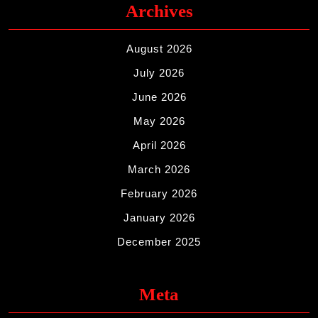
Archives
August 2026
July 2026
June 2026
May 2026
April 2026
March 2026
February 2026
January 2026
December 2025
Meta