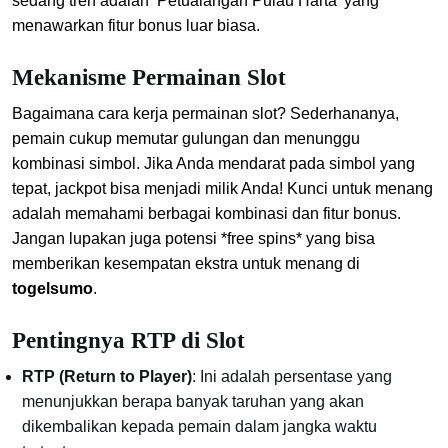
sedang tren adalah ‘Petualangan Pulau Harta’ yang
menawarkan fitur bonus luar biasa.
Mekanisme Permainan Slot
Bagaimana cara kerja permainan slot? Sederhananya,
pemain cukup memutar gulungan dan menunggu
kombinasi simbol. Jika Anda mendarat pada simbol yang
tepat, jackpot bisa menjadi milik Anda! Kunci untuk menang
adalah memahami berbagai kombinasi dan fitur bonus.
Jangan lupakan juga potensi *free spins* yang bisa
memberikan kesempatan ekstra untuk menang di
togelsumo
.
Pentingnya RTP di Slot
RTP (Return to Player)
: Ini adalah persentase yang
menunjukkan berapa banyak taruhan yang akan
dikembalikan kepada pemain dalam jangka waktu